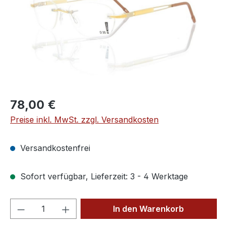
Regulärer Preis:
78,00 €
Preise inkl. MwSt. zzgl. Versandkosten
Versandkostenfrei
Sofort verfügbar, Lieferzeit: 3 - 4 Werktage
Produkt Anzahl: Gib den gewünschten We
In den Warenkorb