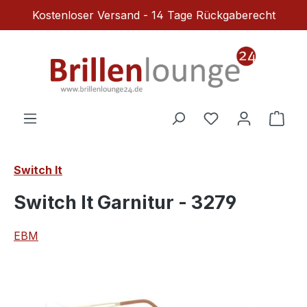
Kostenloser Versand - 14 Tage Rückgaberecht
Zum Hauptinhalt springen
Du hast 0 Produ
Ware
Switch It
Switch It Garnitur - 3279
EBM
Bildergalerie überspringen