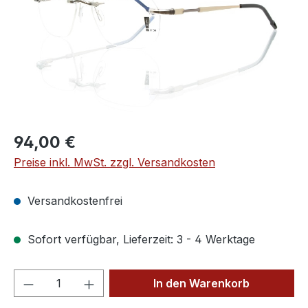
Regulärer Preis:
94,00 €
Preise inkl. MwSt. zzgl. Versandkosten
Versandkostenfrei
Sofort verfügbar, Lieferzeit: 3 - 4 Werktage
Produkt Anzahl: Gib den gewünschten We
In den Warenkorb