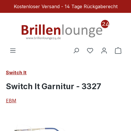
Kostenloser Versand - 14 Tage Rückgaberecht
Zum Hauptinhalt springen
Du hast 0 Produ
Ware
Switch It
Switch It Garnitur - 3327
EBM
Bildergalerie überspringen