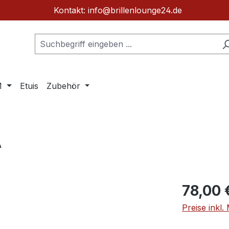
Kontakt: info@brillenlounge24.de
M
Etuis
Zubehör
A
Regulärer Pr
78,00 
Preise inkl