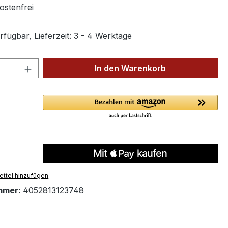
stenfrei
fügbar, Lieferzeit: 3 - 4 Werktage
 Anzahl: Gib den gewünschten Wert ein 
In den Warenkorb
ttel hinzufügen
mmer:
4052813123748