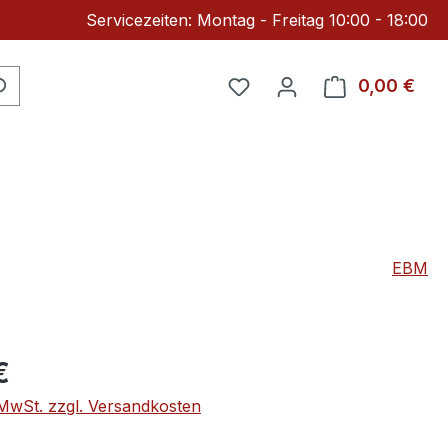
Servicezeiten: Montag - Freitag 10:00 - 18:00
Du hast 0 Produkte auf 
0,00 €
Ware
EBM
eis:
€
. MwSt. zzgl. Versandkosten