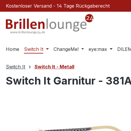
Kostenloser Versand - 14 Tage Rückgaberecht
m Hauptinhalt springen
Zur Suche springen
Zur Hauptnavigation springen
Home
Switch It
ChangeMe!
eye:max
DILE
Switch It
Switch It - Metall
Switch It Garnitur - 381
Bildergalerie überspringen