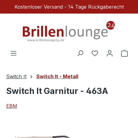
Kostenloser Versand - 14 Tage Rückgaberecht
Zum Hauptinhalt springen
Du hast 0 Produ
Ware
Switch It
Switch It - Metall
Switch It Garnitur - 463A
EBM
Bildergalerie überspringen