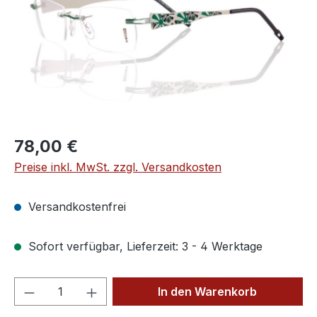
Regulärer Preis:
78,00 €
Preise inkl. MwSt. zzgl. Versandkosten
Versandkostenfrei
Sofort verfügbar, Lieferzeit: 3 - 4 Werktage
Produkt Anzahl: Gib den gewünschten We
In den Warenkorb