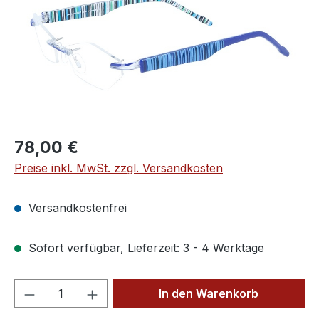
Regulärer Preis:
78,00 €
Preise inkl. MwSt. zzgl. Versandkosten
Versandkostenfrei
Sofort verfügbar, Lieferzeit: 3 - 4 Werktage
Produkt Anzahl: Gib den gewünschten We
In den Warenkorb