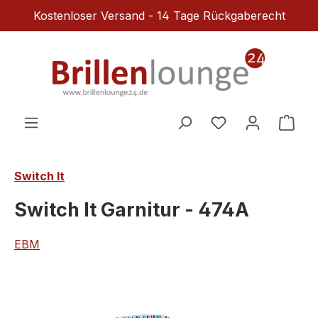
Kostenloser Versand - 14 Tage Rückgaberecht
Zum Hauptinhalt springen
Du hast 0 Produ
Ware
Switch It
Switch It Garnitur - 474A
EBM
Bildergalerie überspringen