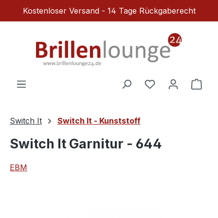
Kostenloser Versand - 14 Tage Rückgaberecht
Zum Hauptinhalt springen
Du hast 0 Produ
Ware
Switch It
Switch It - Kunststoff
Switch It Garnitur - 644
EBM
Bildergalerie überspringen