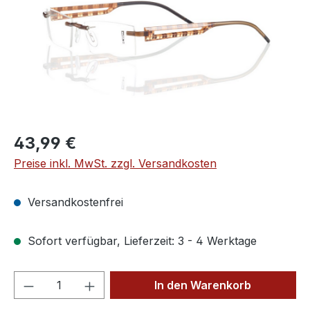
Regulärer Preis:
43,99 €
Preise inkl. MwSt. zzgl. Versandkosten
Versandkostenfrei
Sofort verfügbar, Lieferzeit: 3 - 4 Werktage
Produkt Anzahl: Gib den gewünschten We
In den Warenkorb