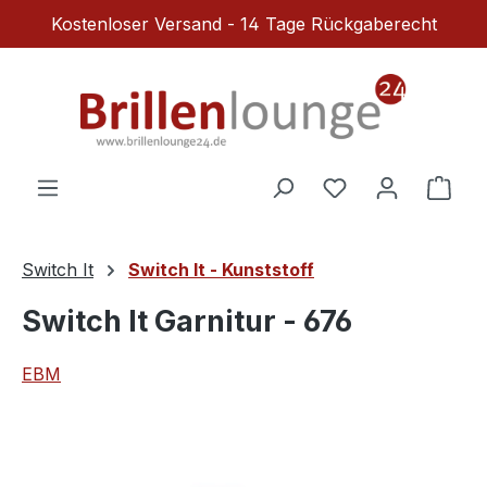
Kostenloser Versand - 14 Tage Rückgaberecht
Zum Hauptinhalt springen
Du hast 0 Produ
Ware
Switch It
Switch It - Kunststoff
Switch It Garnitur - 676
EBM
Bildergalerie überspringen