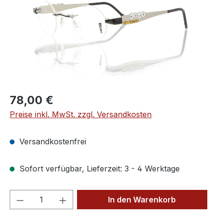
Regulärer Preis:
78,00 €
Preise inkl. MwSt. zzgl. Versandkosten
Versandkostenfrei
Sofort verfügbar, Lieferzeit: 3 - 4 Werktage
Produkt Anzahl: Gib den gewünschten We
In den Warenkorb