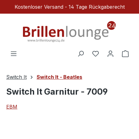
Kostenloser Versand - 14 Tage Rückgaberecht
Zum Hauptinhalt springen
Du hast 0 Produ
Ware
Switch It
Switch It - Beatles
Switch It Garnitur - 7009
EBM
Bildergalerie überspringen