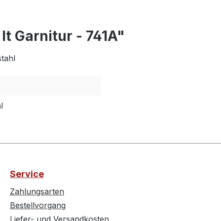
t Garnitur - 741A"
tahl
l
Service
Zahlungsarten
Bestellvorgang
Liefer- und Versandkosten