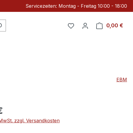
Servicezeiten: Montag - Freitag 10:00 - 18:00
Du hast 0 Produkte auf 
0,00 €
Ware
EBM
eis:
€
. MwSt. zzgl. Versandkosten