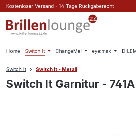
Kostenloser Versand - 14 Tage Rückgaberecht
m Hauptinhalt springen
Zur Suche springen
Zur Hauptnavigation springen
Home
Switch It
ChangeMe!
eye:max
DILE
Switch It
Switch It - Metall
Switch It Garnitur - 741A
Bildergalerie überspringen