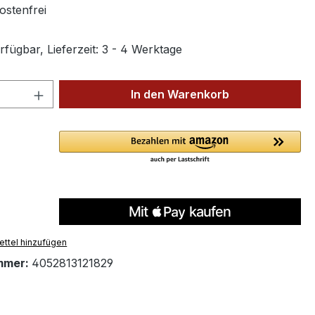
stenfrei
fügbar, Lieferzeit: 3 - 4 Werktage
 Anzahl: Gib den gewünschten Wert ein 
In den Warenkorb
ttel hinzufügen
mmer:
4052813121829