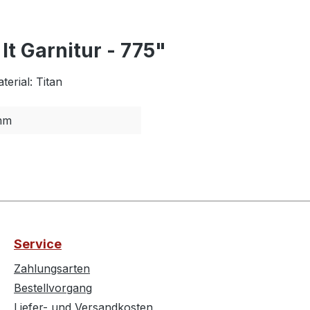
t Garnitur - 775"
erial: Titan
mm
Service
Zahlungsarten
Bestellvorgang
Liefer- und Versandkosten