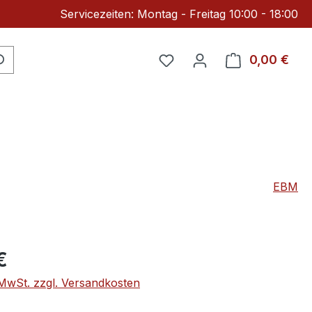
Servicezeiten: Montag - Freitag 10:00 - 18:00
Du hast 0 Produkte auf 
0,00 €
Ware
EBM
eis:
€
. MwSt. zzgl. Versandkosten