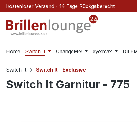
Kostenloser Versand - 14 Tage Rückgaberecht
m Hauptinhalt springen
Zur Suche springen
Zur Hauptnavigation springen
Home
Switch It
ChangeMe!
eye:max
DILE
Switch It
Switch It - Exclusive
Switch It Garnitur - 775
Bildergalerie überspringen