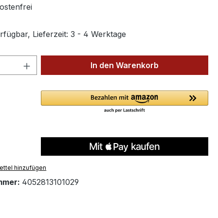
stenfrei
fügbar, Lieferzeit: 3 - 4 Werktage
 Anzahl: Gib den gewünschten Wert ein 
In den Warenkorb
ttel hinzufügen
mmer:
4052813101029