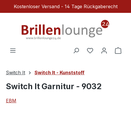
Kostenloser Versand - 14 Tage Rückgaberecht
Zum Hauptinhalt springen
Du hast 0 Produ
Ware
Switch It
Switch It - Kunststoff
Switch It Garnitur - 9032
EBM
Bildergalerie überspringen