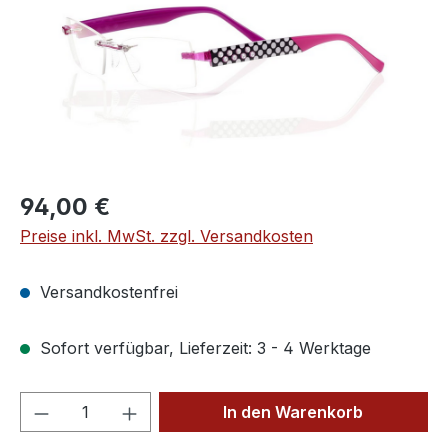
Regulärer Preis:
94,00 €
Preise inkl. MwSt. zzgl. Versandkosten
Versandkostenfrei
Sofort verfügbar, Lieferzeit: 3 - 4 Werktage
Produkt Anzahl: Gib den gewünschten We
In den Warenkorb