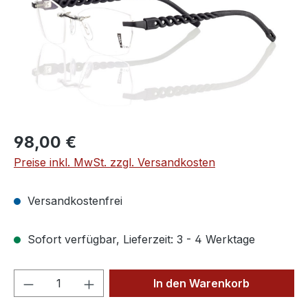
Regulärer Preis:
98,00 €
Preise inkl. MwSt. zzgl. Versandkosten
Versandkostenfrei
Sofort verfügbar, Lieferzeit: 3 - 4 Werktage
Produkt Anzahl: Gib den gewünschten We
In den Warenkorb