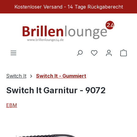
Kostenloser Versand - 14 Tage Rückgaberecht
Zum Hauptinhalt springen
Du hast 0 Produ
Ware
Switch It
Switch It - Gummiert
Switch It Garnitur - 9072
EBM
Bildergalerie überspringen