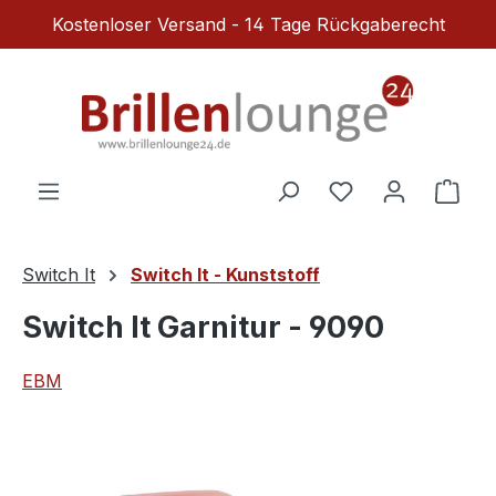
Kostenloser Versand - 14 Tage Rückgaberecht
Zum Hauptinhalt springen
Du hast 0 Produ
Ware
Switch It
Switch It - Kunststoff
Switch It Garnitur - 9090
EBM
Bildergalerie überspringen