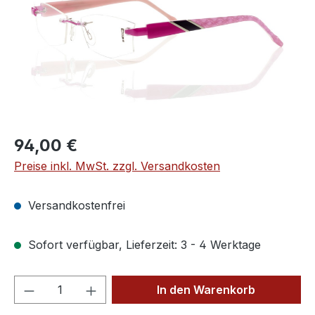
Regulärer Preis:
94,00 €
Preise inkl. MwSt. zzgl. Versandkosten
Versandkostenfrei
Sofort verfügbar, Lieferzeit: 3 - 4 Werktage
Produkt Anzahl: Gib den gewünschten We
In den Warenkorb