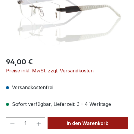
Regulärer Preis:
94,00 €
Preise inkl. MwSt. zzgl. Versandkosten
Versandkostenfrei
Sofort verfügbar, Lieferzeit: 3 - 4 Werktage
Produkt Anzahl: Gib den gewünschten We
In den Warenkorb