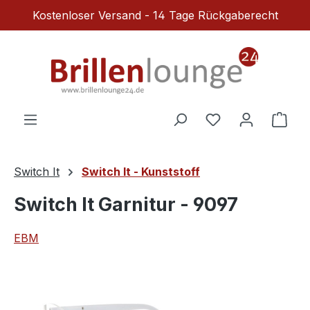
Kostenloser Versand - 14 Tage Rückgaberecht
Zum Hauptinhalt springen
Du hast 0 Produ
Ware
Switch It
Switch It - Kunststoff
Switch It Garnitur - 9097
EBM
Bildergalerie überspringen