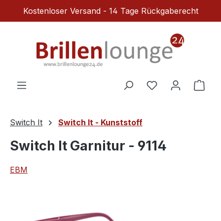
Kostenloser Versand - 14 Tage Rückgaberecht
Zum Hauptinhalt springen
Du hast 0 Produ
Ware
Switch It
Switch It - Kunststoff
Switch It Garnitur - 9114
EBM
Bildergalerie überspringen