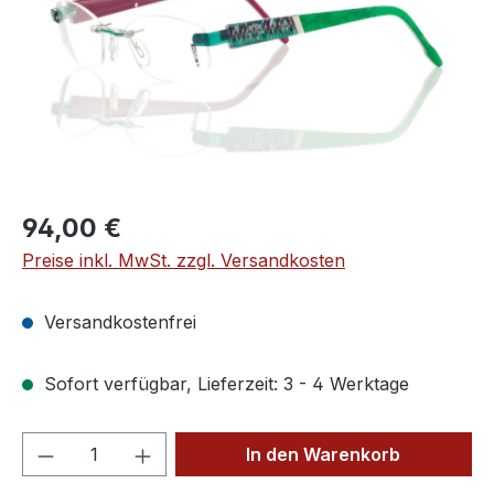
Regulärer Preis:
94,00 €
Preise inkl. MwSt. zzgl. Versandkosten
Versandkostenfrei
Sofort verfügbar, Lieferzeit: 3 - 4 Werktage
Produkt Anzahl: Gib den gewünschten We
In den Warenkorb