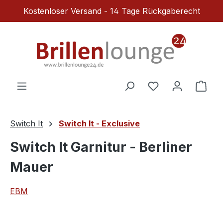
Kostenloser Versand - 14 Tage Rückgaberecht
Zum Hauptinhalt springen
Du hast 0 Produ
Ware
Switch It
Switch It - Exclusive
Switch It Garnitur - Berliner
Mauer
EBM
Bildergalerie überspringen