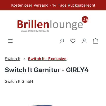
Kostenloser Versand - 14 Tage Rückgaberecht
Zum Hauptinhalt springen
Du hast 0 Produ
Ware
Switch It
Switch It - Exclusive
Switch It Garnitur - GIRLY4
Switch It GmbH
Bildergalerie überspringen