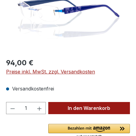
Regulärer Preis:
94,00 €
Preise inkl. MwSt. zzgl. Versandkosten
Versandkostenfrei
Produkt Anzahl: Gib den gewünschten We
In den Warenkorb