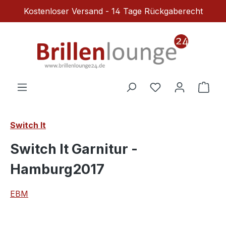
Kostenloser Versand - 14 Tage Rückgaberecht
Zum Hauptinhalt springen
Du hast 0 Produ
Ware
Switch It
Switch It Garnitur -
Hamburg2017
EBM
Bildergalerie überspringen