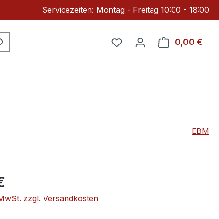
Servicezeiten: Montag - Freitag 10:00 - 18:00
Du hast 0 Produkte auf 
0,00 €
Ware
EBM
eis:
€
. MwSt. zzgl. Versandkosten