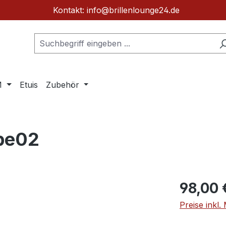
Kontakt: info@brillenlounge24.de
M
Etuis
Zubehör
mpe02
Regulärer Pr
98,00 
Preise inkl