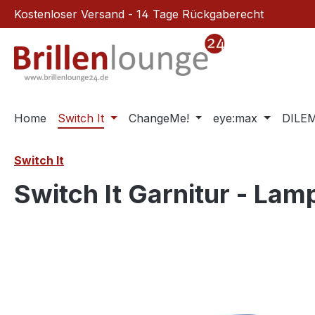
Kostenloser Versand - 14 Tage Rückgaberecht
m Hauptinhalt springen
Zur Suche springen
Zur Hauptnavigation springen
Home
Switch It
ChangeMe!
eye:max
DILE
Switch It
Switch It Garnitur - La
Bildergalerie überspringen