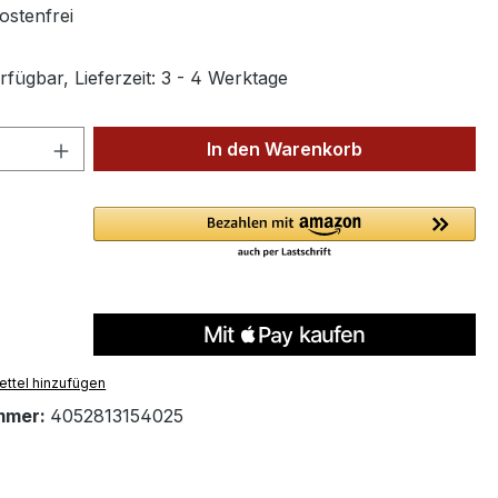
stenfrei
fügbar, Lieferzeit: 3 - 4 Werktage
 Anzahl: Gib den gewünschten Wert ein 
In den Warenkorb
ttel hinzufügen
mmer:
4052813154025