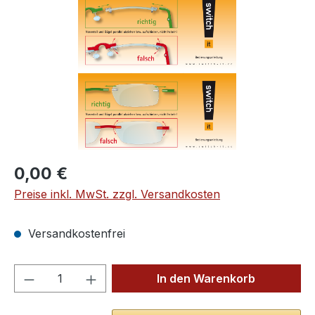
Regulärer Preis:
0,00 €
Preise inkl. MwSt. zzgl. Versandkosten
Versandkostenfrei
Produkt Anzahl: Gib den gewünschten We
In den Warenkorb