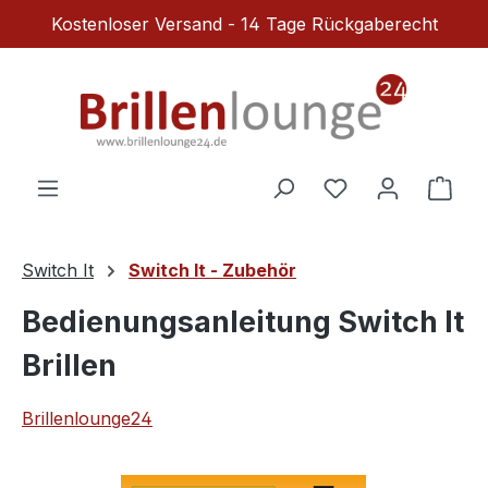
Kostenloser Versand - 14 Tage Rückgaberecht
Zum Hauptinhalt springen
Du hast 0 Produ
Ware
Switch It
Switch It - Zubehör
Bedienungsanleitung Switch It
Brillen
Brillenlounge24
Bildergalerie überspringen