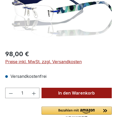
Regulärer Preis:
98,00 €
Preise inkl. MwSt. zzgl. Versandkosten
Versandkostenfrei
Produkt Anzahl: Gib den gewünschten We
In den Warenkorb