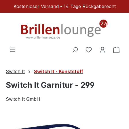
Kostenloser Versand - 14 Tage Rückgaberecht
Zum Hauptinhalt springen
Du hast 0 Produ
Ware
Switch It
Switch It - Kunststoff
Switch It Garnitur - 299
Switch It GmbH
Bildergalerie überspringen