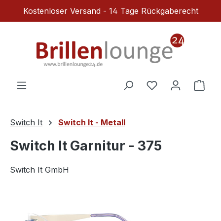
Kostenloser Versand - 14 Tage Rückgaberecht
Zum Hauptinhalt springen
Du hast 0 Produ
Ware
Switch It
Switch It - Metall
Switch It Garnitur - 375
Switch It GmbH
Bildergalerie überspringen