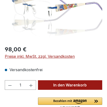
Regulärer Preis:
98,00 €
Preise inkl. MwSt. zzgl. Versandkosten
Versandkostenfrei
Produkt Anzahl: Gib den gewünschten We
In den Warenkorb