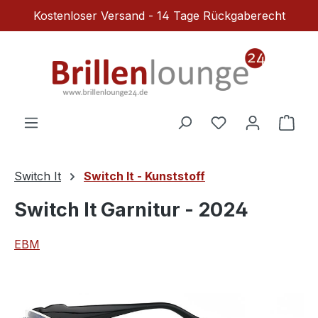
Kostenloser Versand - 14 Tage Rückgaberecht
Zum Hauptinhalt springen
Du hast 0 Produ
Ware
Switch It
Switch It - Kunststoff
Switch It Garnitur - 2024
EBM
Bildergalerie überspringen