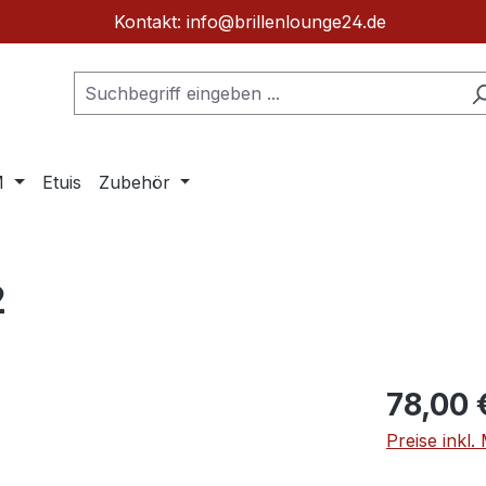
Kontakt: info@brillenlounge24.de
M
Etuis
Zubehör
2
Regulärer Pr
78,00 
Preise inkl