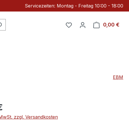
Servicezeiten: Montag - Freitag 10:00 - 18:00
Du hast 0 Produkte auf 
0,00 €
Ware
EBM
eis:
€
. MwSt. zzgl. Versandkosten