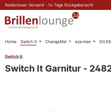
Kostenloser Versand - 14 Tage Rückgaberecht
m Hauptinhalt springen
Zur Suche springen
Zur Hauptnavigation springen
Home
Switch It
ChangeMe!
eye:max
DILE
Switch It
Switch It Garnitur - 248
Bildergalerie überspringen