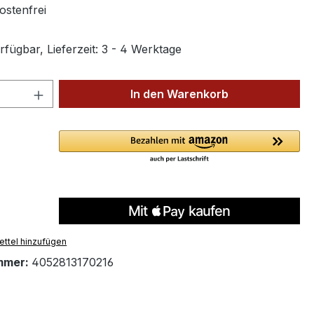
stenfrei
fügbar, Lieferzeit: 3 - 4 Werktage
 Anzahl: Gib den gewünschten Wert ein 
In den Warenkorb
ttel hinzufügen
mmer:
4052813170216