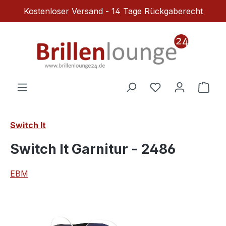
Kostenloser Versand - 14 Tage Rückgaberecht
Zum Hauptinhalt springen
Du hast 0 Produ
Ware
Switch It
Switch It Garnitur - 2486
EBM
Bildergalerie überspringen