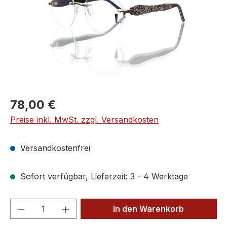
Regulärer Preis:
78,00 €
Preise inkl. MwSt. zzgl. Versandkosten
Versandkostenfrei
Sofort verfügbar, Lieferzeit: 3 - 4 Werktage
Produkt Anzahl: Gib den gewünschten We
In den Warenkorb