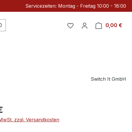
Servicezeiten: Montag - Freitag 10:00 - 18:00
Du hast 0 Produkte auf 
0,00 €
Ware
Switch It GmbH
eis:
€
. MwSt. zzgl. Versandkosten