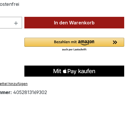
stenfrei
 Anzahl: Gib den gewünschten Wert ein 
In den Warenkorb
ttel hinzufügen
mmer:
4052813169302