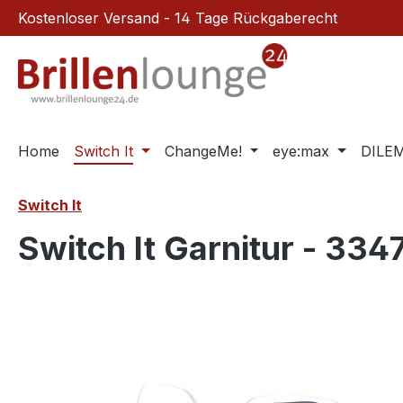
Kostenloser Versand - 14 Tage Rückgaberecht
m Hauptinhalt springen
Zur Suche springen
Zur Hauptnavigation springen
Home
Switch It
ChangeMe!
eye:max
DILE
Switch It
Switch It Garnitur - 334
Bildergalerie überspringen