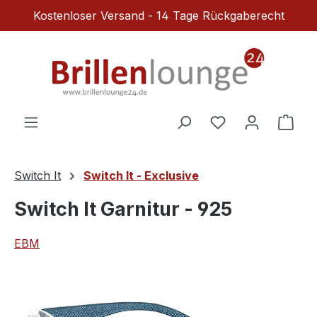
Kostenloser Versand - 14 Tage Rückgaberecht
Zum Hauptinhalt springen
Du hast 0 Produ
Ware
Switch It
Switch It - Exclusive
Switch It Garnitur - 925
EBM
Bildergalerie überspringen