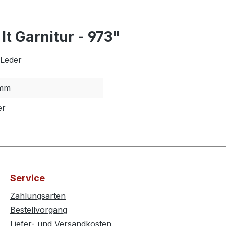
t Garnitur - 973"
 Leder
mm
er
Service
Zahlungsarten
Bestellvorgang
Liefer- und Versandkosten