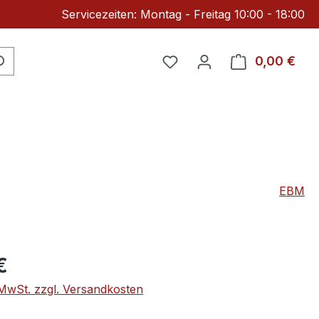
Servicezeiten: Montag - Freitag 10:00 - 18:00
Du hast 0 Produkte auf 
0,00 €
Ware
EBM
eis:
€
. MwSt. zzgl. Versandkosten