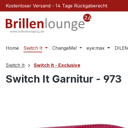
Kostenloser Versand - 14 Tage Rückgaberecht
m Hauptinhalt springen
Zur Suche springen
Zur Hauptnavigation springen
Home
Switch It
ChangeMe!
eye:max
DILE
Switch It
Switch It - Exclusive
Switch It Garnitur - 973
Bildergalerie überspringen