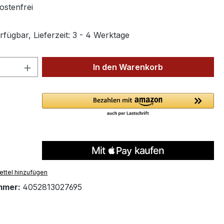
stenfrei
fügbar, Lieferzeit: 3 - 4 Werktage
 Anzahl: Gib den gewünschten Wert ein 
In den Warenkorb
ttel hinzufügen
mmer:
4052813027695