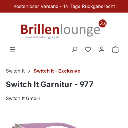
Kostenloser Versand - 14 Tage Rückgaberecht
Zum Hauptinhalt springen
Du hast 0 Produ
Ware
Switch It
Switch It - Exclusive
Switch It Garnitur - 977
Switch It GmbH
Bildergalerie überspringen