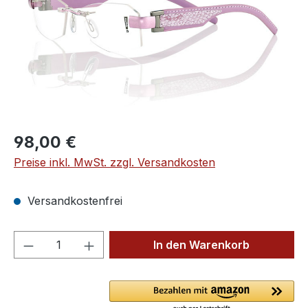
Regulärer Preis:
98,00 €
Preise inkl. MwSt. zzgl. Versandkosten
Versandkostenfrei
Produkt Anzahl: Gib den gewünschten We
In den Warenkorb