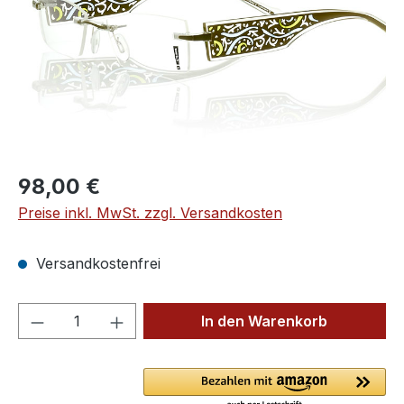
Regulärer Preis:
98,00 €
Preise inkl. MwSt. zzgl. Versandkosten
Versandkostenfrei
Produkt Anzahl: Gib den gewünschten We
In den Warenkorb