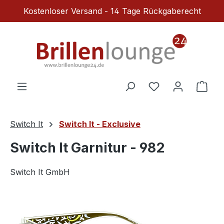
Kostenloser Versand - 14 Tage Rückgaberecht
Zum Hauptinhalt springen
Du hast 0 Produ
Ware
Switch It
Switch It - Exclusive
Switch It Garnitur - 982
Switch It GmbH
Bildergalerie überspringen