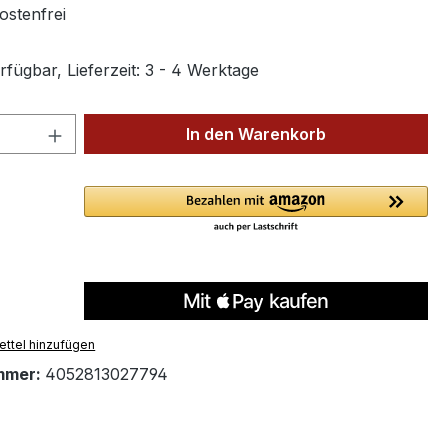
stenfrei
fügbar, Lieferzeit: 3 - 4 Werktage
 Anzahl: Gib den gewünschten Wert ein 
In den Warenkorb
ttel hinzufügen
mmer:
4052813027794