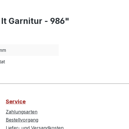
t Garnitur - 986"
mm
tat
Service
Zahlungsarten
Bestellvorgang
Liefer- und Versandkosten