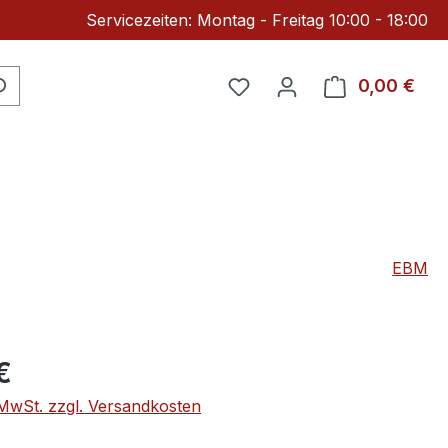
Servicezeiten: Montag - Freitag 10:00 - 18:00
Du hast 0 Produkte auf 
0,00 €
Ware
EBM
eis:
€
. MwSt. zzgl. Versandkosten