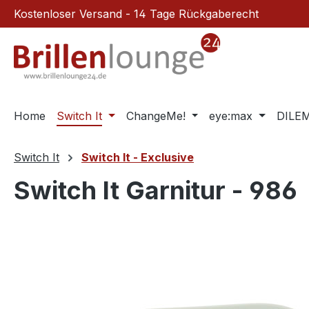
Kostenloser Versand - 14 Tage Rückgaberecht
m Hauptinhalt springen
Zur Suche springen
Zur Hauptnavigation springen
Home
Switch It
ChangeMe!
eye:max
DILE
Switch It
Switch It - Exclusive
Switch It Garnitur - 986
Bildergalerie überspringen