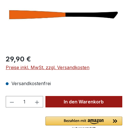
Regulärer Preis:
29,90 €
Preise inkl. MwSt. zzgl. Versandkosten
Versandkostenfrei
Produkt Anzahl: Gib den gewünschten We
In den Warenkorb