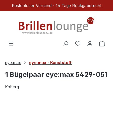
Kostenloser Versand - 14 Tage Rückgaberecht
Zum Hauptinhalt springen
Du hast 0 Produ
Ware
eye:max
eye:max - Kunststoff
1 Bügelpaar eye:max 5429-051
Koberg
Bildergalerie überspringen