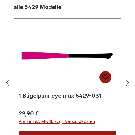
Produktgalerie überspringen
alle 5429 Modelle
1 Bügelpaar eye:max 5429-031
Regulärer Preis:
29,90 €
Preise inkl. MwSt. zzgl. Versandkosten