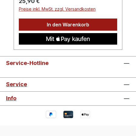
Regulärer Preis:
25,90 €
Preise inkl. MwSt. zzgl. Versandkosten
In den Warenkorb
Service-Hotline
Service
Info