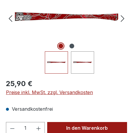
Regulärer Preis:
25,90 €
Preise inkl. MwSt. zzgl. Versandkosten
Versandkostenfrei
Produkt Anzahl: Gib den gewünschten We
In den Warenkorb