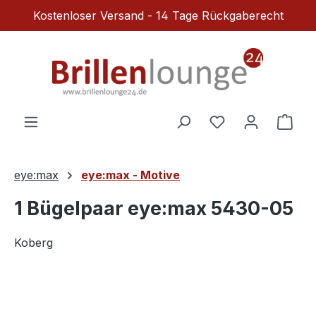
Kostenloser Versand - 14 Tage Rückgaberecht
Zum Hauptinhalt springen
Du hast 0 Produ
Ware
eye:max
eye:max - Motive
1 Bügelpaar eye:max 5430-05
Koberg
Bildergalerie überspringen