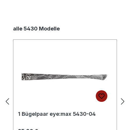
Produktgalerie überspringen
alle 5430 Modelle
1 Bügelpaar eye:max 5430-04