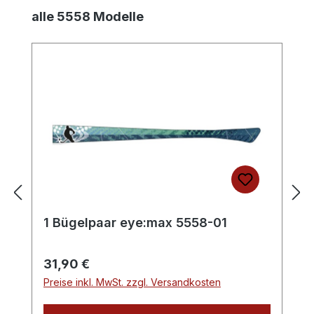
Produktgalerie überspringen
alle 5558 Modelle
1 Bügelpaar eye:max 5558-01
Regulärer Preis:
31,90 €
Preise inkl. MwSt. zzgl. Versandkosten