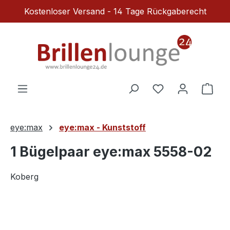
Kostenloser Versand - 14 Tage Rückgaberecht
Zum Hauptinhalt springen
Du hast 0 Produ
Ware
eye:max
eye:max - Kunststoff
1 Bügelpaar eye:max 5558-02
Koberg
Bildergalerie überspringen