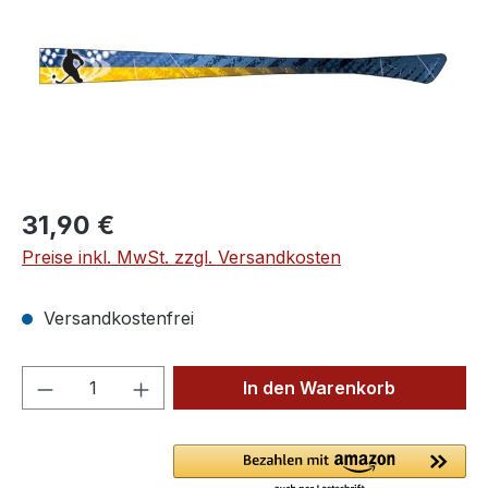
Regulärer Preis:
31,90 €
Preise inkl. MwSt. zzgl. Versandkosten
Versandkostenfrei
Produkt Anzahl: Gib den gewünschten We
In den Warenkorb