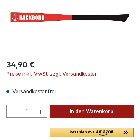
Regulärer Preis:
34,90 €
Preise inkl. MwSt. zzgl. Versandkosten
Versandkostenfrei
Produkt Anzahl: Gib den gewünschten We
In den Warenkorb