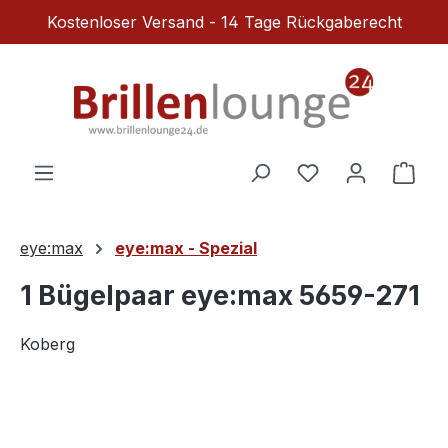
Kostenloser Versand - 14 Tage Rückgaberecht
Zum Hauptinhalt springen
Du hast 0 Produ
Ware
eye:max
eye:max - Spezial
1 Bügelpaar eye:max 5659-271
Koberg
Bildergalerie überspringen