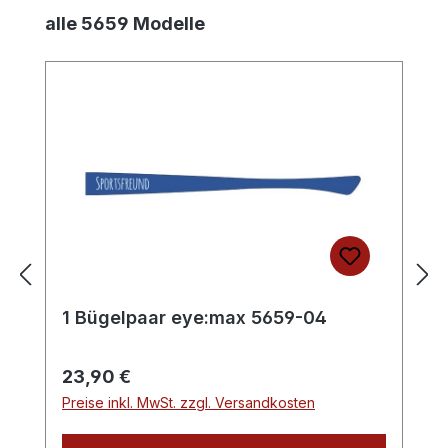
Produktgalerie überspringen
alle 5659 Modelle
1 Bügelpaar eye:max 5659-04
Regulärer Preis:
23,90 €
Preise inkl. MwSt. zzgl. Versandkosten