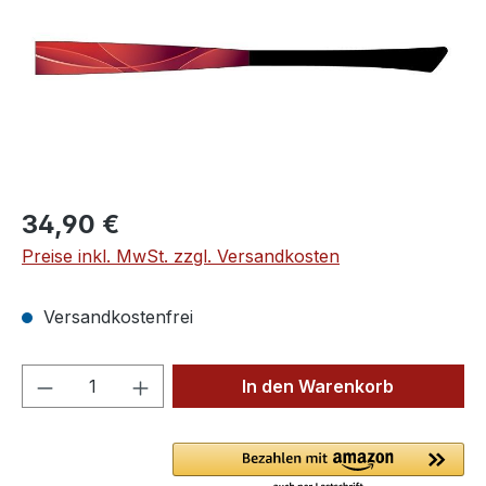
Regulärer Preis:
34,90 €
Preise inkl. MwSt. zzgl. Versandkosten
Versandkostenfrei
Produkt Anzahl: Gib den gewünschten We
In den Warenkorb