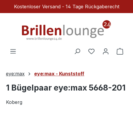
Kostenloser Versand - 14 Tage Rückgaberecht
Zum Hauptinhalt springen
Du hast 0 Produ
Ware
eye:max
eye:max - Kunststoff
1 Bügelpaar eye:max 5668-201
Koberg
Bildergalerie überspringen