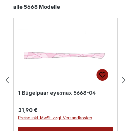
Produktgalerie überspringen
alle 5668 Modelle
1 Bügelpaar eye:max 5668-04
Regulärer Preis:
31,90 €
Preise inkl. MwSt. zzgl. Versandkosten