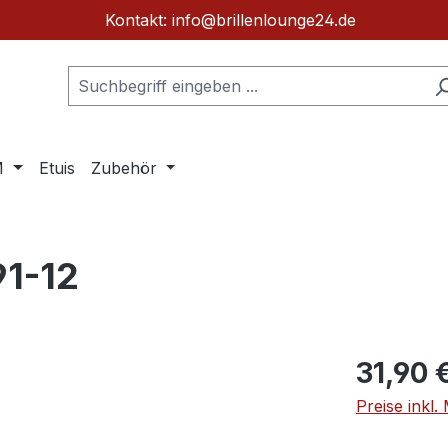
Kontakt: info@brillenlounge24.de
M
Etuis
Zubehör
91-12
Regulärer Pr
31,90 
Preise inkl