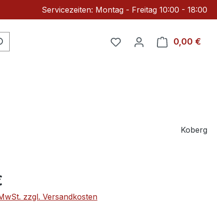
Servicezeiten: Montag - Freitag 10:00 - 18:00
Du hast 0 Produkte auf 
0,00 €
Ware
Koberg
eis:
€
. MwSt. zzgl. Versandkosten