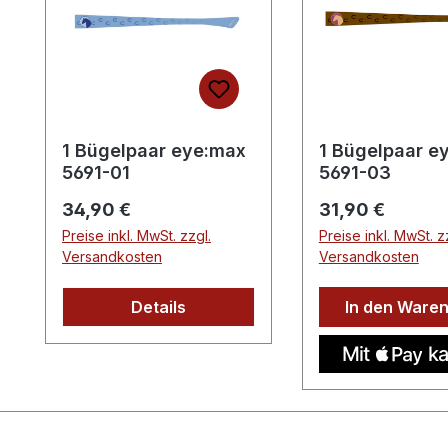
1 Bügelpaar eye:max
1 Bügelpaar e
5691-01
5691-03
Regulärer Preis:
Regulärer Preis:
34,90 €
31,90 €
Preise inkl. MwSt. zzgl.
Preise inkl. MwSt. z
Versandkosten
Versandkosten
Details
In den Ware