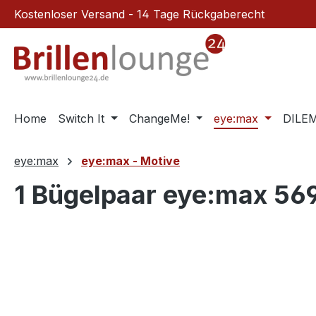
Kostenloser Versand - 14 Tage Rückgaberecht
m Hauptinhalt springen
Zur Suche springen
Zur Hauptnavigation springen
Home
Switch It
ChangeMe!
eye:max
DILE
eye:max
eye:max - Motive
1 Bügelpaar eye:max 56
Bildergalerie überspringen