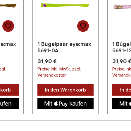
ye:max
1 Bügelpaar eye:max
1 Büge
5691-04
5691-1
Regulärer Preis:
Regulär
31,90 €
31,90 
zgl.
Preise inkl. MwSt. zzgl.
Preise ink
Versandkosten
Versandk
nkorb
In den Warenkorb
In d