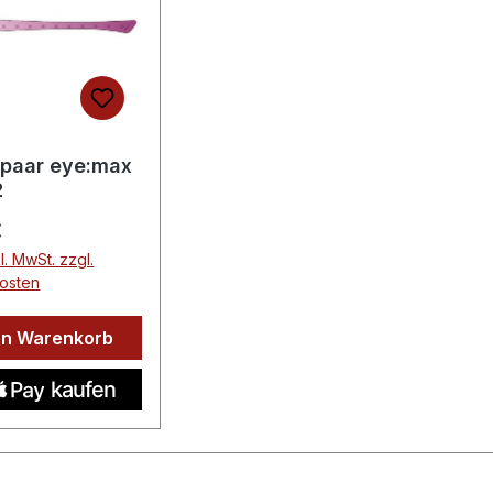
lpaar eye:max
2
er Preis:
€
l. MwSt. zzgl.
osten
en Warenkorb