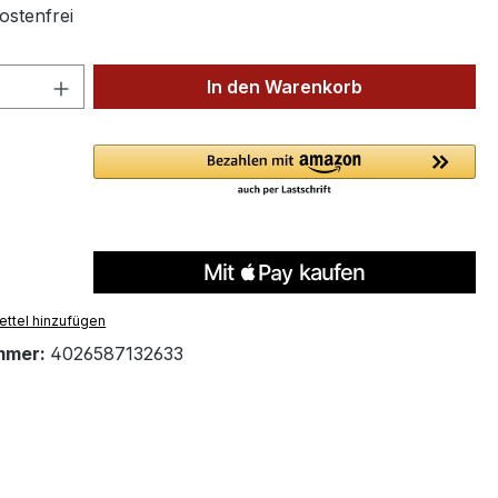
stenfrei
 Anzahl: Gib den gewünschten Wert ein 
In den Warenkorb
ttel hinzufügen
mmer:
4026587132633