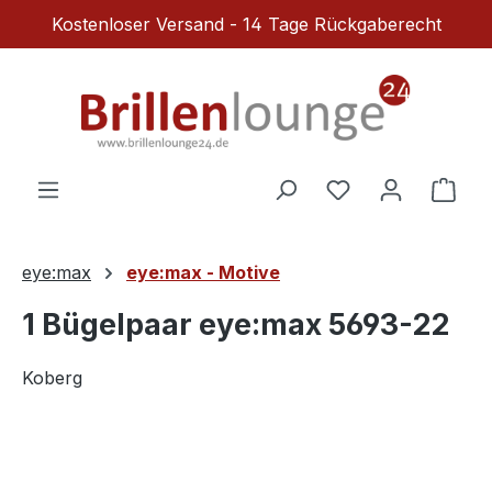
Kostenloser Versand - 14 Tage Rückgaberecht
Zum Hauptinhalt springen
Du hast 0 Produ
Ware
eye:max
eye:max - Motive
1 Bügelpaar eye:max 5693-22
Koberg
Bildergalerie überspringen