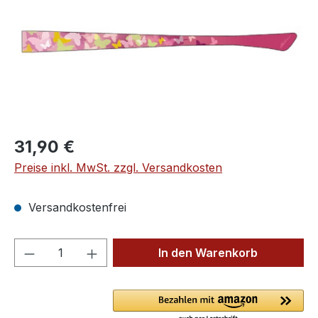
Regulärer Preis:
31,90 €
Preise inkl. MwSt. zzgl. Versandkosten
Versandkostenfrei
Produkt Anzahl: Gib den gewünschten We
In den Warenkorb