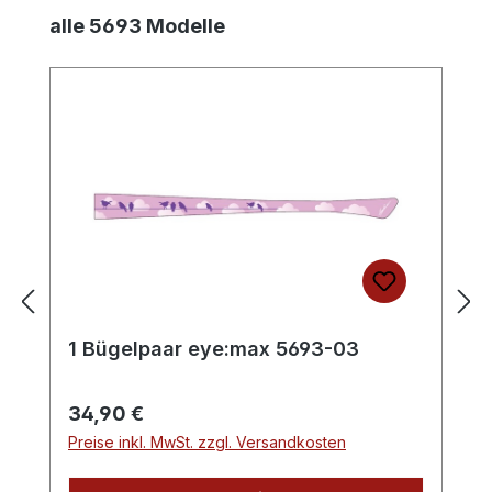
Produktgalerie überspringen
alle 5693 Modelle
1 Bügelpaar eye:max 5693-03
Regulärer Preis:
34,90 €
Preise inkl. MwSt. zzgl. Versandkosten