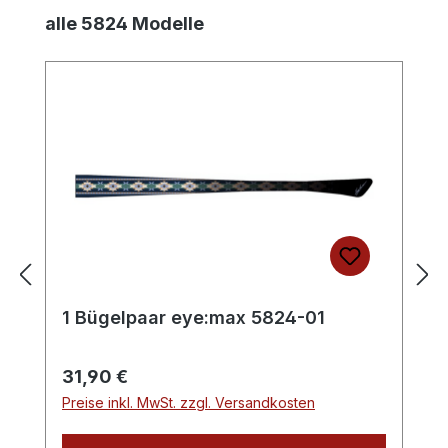
Produktgalerie überspringen
alle 5824 Modelle
1 Bügelpaar eye:max 5824-01
Regulärer Preis:
31,90 €
Preise inkl. MwSt. zzgl. Versandkosten