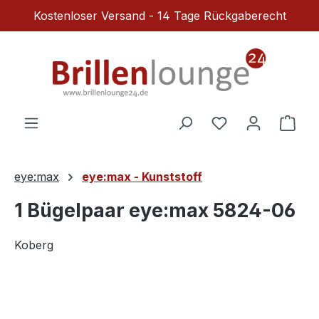
Kostenloser Versand - 14 Tage Rückgaberecht
Zum Hauptinhalt springen
Du hast 0 Produ
Ware
eye:max
eye:max - Kunststoff
1 Bügelpaar eye:max 5824-06
Koberg
Bildergalerie überspringen