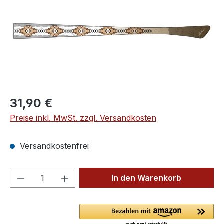
Regulärer Preis:
31,90 €
Preise inkl. MwSt. zzgl. Versandkosten
Versandkostenfrei
Produkt Anzahl: Gib den gewünschten We
In den Warenkorb