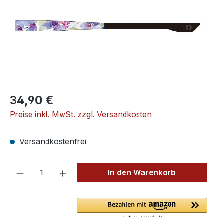
Regulärer Preis:
34,90 €
Preise inkl. MwSt. zzgl. Versandkosten
Versandkostenfrei
Produkt Anzahl: Gib den gewünschten We
In den Warenkorb