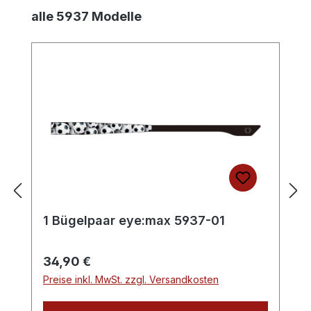
Produktgalerie überspringen
alle 5937 Modelle
1 Bügelpaar eye:max 5937-01
Regulärer Preis:
34,90 €
Preise inkl. MwSt. zzgl. Versandkosten