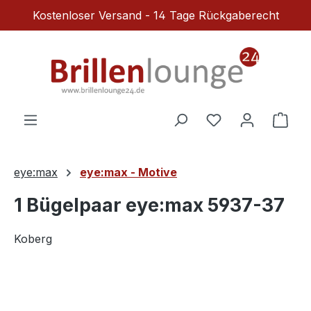
Kostenloser Versand - 14 Tage Rückgaberecht
Zum Hauptinhalt springen
Du hast 0 Produ
Ware
eye:max
eye:max - Motive
1 Bügelpaar eye:max 5937-37
Koberg
Bildergalerie überspringen