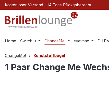
Kostenloser Versand - 14 Tage Rückgaberecht
m Hauptinhalt springen
Zur Suche springen
Zur Hauptnavigation springen
Home
Switch It
ChangeMe!
eye:max
DILE
ChangeMe!
Kunststoffbügel
1 Paar Change Me Wech
Bildergalerie überspringen