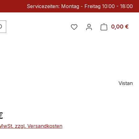
Servicezeiten: Montag - Freitag 10:00 - 18:00
Du hast 0 Produkte auf 
0,00 €
Ware
Vistan
eis:
€
. MwSt. zzgl. Versandkosten