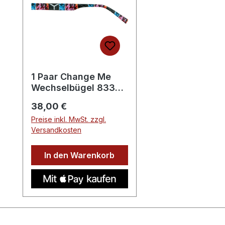
1 Paar Change Me
Wechselbügel 8332-
3
Regulärer Preis:
38,00 €
Preise inkl. MwSt. zzgl.
Versandkosten
In den Warenkorb