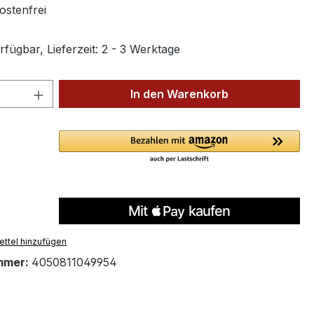
stenfrei
fügbar, Lieferzeit: 2 - 3 Werktage
 Anzahl: Gib den gewünschten Wert ein 
In den Warenkorb
ttel hinzufügen
mmer:
4050811049954