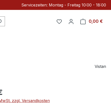
Servicezeiten: Montag - Freitag 10:00 - 18:00
Du hast 0 Produkte auf 
0,00 €
Ware
Vistan
eis:
€
. MwSt. zzgl. Versandkosten