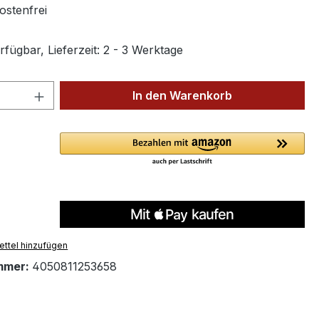
stenfrei
fügbar, Lieferzeit: 2 - 3 Werktage
 Anzahl: Gib den gewünschten Wert ein 
In den Warenkorb
ttel hinzufügen
mmer:
4050811253658