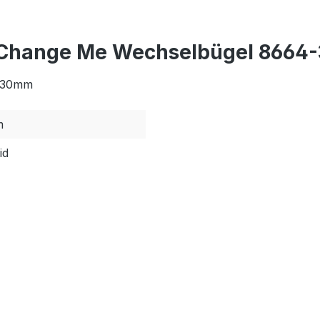
r Change Me Wechselbügel 8664-
: 130mm
m
id