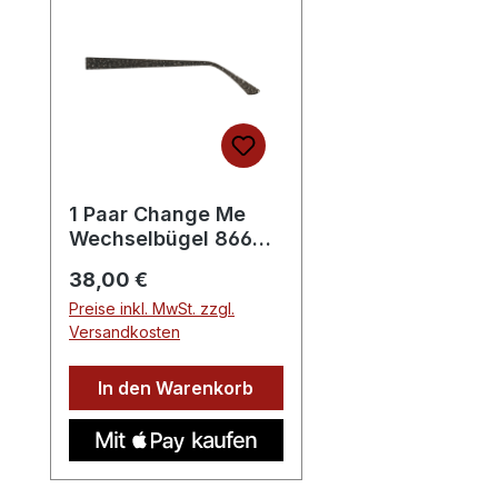
1 Paar Change Me
Wechselbügel 8664-
3
Regulärer Preis:
38,00 €
Preise inkl. MwSt. zzgl.
Versandkosten
In den Warenkorb