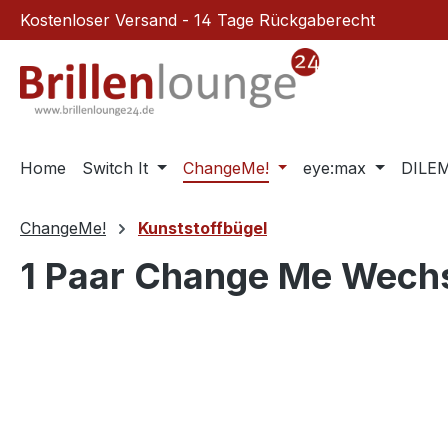
Kostenloser Versand - 14 Tage Rückgaberecht
m Hauptinhalt springen
Zur Suche springen
Zur Hauptnavigation springen
Home
Switch It
ChangeMe!
eye:max
DILE
ChangeMe!
Kunststoffbügel
1 Paar Change Me Wech
Bildergalerie überspringen