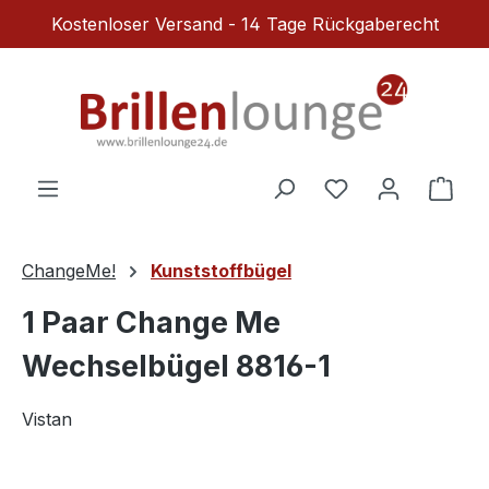
Kostenloser Versand - 14 Tage Rückgaberecht
Zum Hauptinhalt springen
Du hast 0 Produ
Ware
ChangeMe!
Kunststoffbügel
1 Paar Change Me
Wechselbügel 8816-1
Vistan
Bildergalerie überspringen