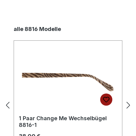
Produktgalerie überspringen
alle 8816 Modelle
1 Paar Change Me Wechselbügel
8816-1
Regulärer Preis: