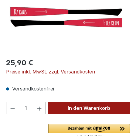
Regulärer Preis:
25,90 €
Preise inkl. MwSt. zzgl. Versandkosten
Versandkostenfrei
Produkt Anzahl: Gib den gewünschten We
In den Warenkorb