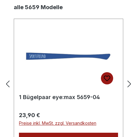
Produktgalerie überspringen
alle 5659 Modelle
1 Bügelpaar eye:max 5659-04
Regulärer Preis:
23,90 €
Preise inkl. MwSt. zzgl. Versandkosten