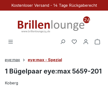
Kostenloser Versand - 14 Tage Rückgaberecht
Zum Hauptinhalt springen
Du hast 0 Produ
Ware
eye:max
eye:max - Spezial
1 Bügelpaar eye:max 5659-201
Koberg
Bildergalerie überspringen