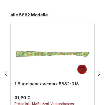
Produktgalerie überspringen
alle 5882 Modelle
1 Bügelpaar eye:max 5882-016
Regulärer Preis:
31,90 €
Preise inkl. MwSt. zzgl. Versandkosten