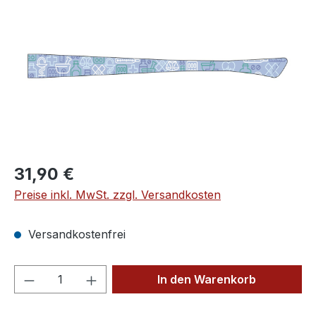
Regulärer Preis:
31,90 €
Preise inkl. MwSt. zzgl. Versandkosten
Versandkostenfrei
Produkt Anzahl: Gib den gewünschten We
In den Warenkorb