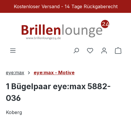
Kostenloser Versand - 14 Tage Rückgaberecht
Zum Hauptinhalt springen
Du hast 0 Produ
Ware
eye:max
eye:max - Motive
1 Bügelpaar eye:max 5882-
036
Koberg
Bildergalerie überspringen